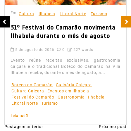
Em
Cultura
Ilhabela
Litoral Norte
Turismo
31º Festival do Camarão movimenta
Ilhabela durante o mês de agosto
5 de agosto de 2026
0
227 words
Evento reúne receitas exclusivas, gastronomia
caiçara e o tradicional Boteco do Camarão na Vila
Ilhabela recebe, durante o mês de agosto, a...
Boteco do Camarão
Culinária Caiçara
Cultura Caiçara
Eventos em Ilhabela
Festival do Camarão
Gastronomia
Ilhabela
Litoral Norte
Turismo
Leia tudo
Postagem anterior
Próximo post
N