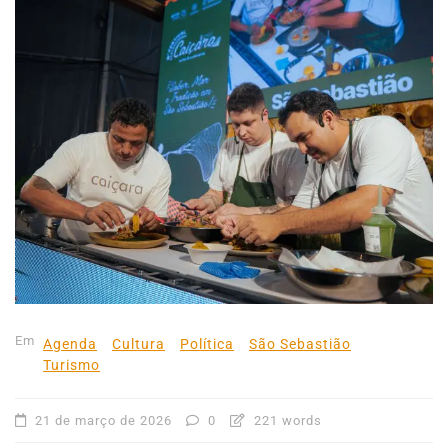
Em
Agenda
Cultura
Política
São Sebastião
Turismo
21 de março de 2026
0
221 words