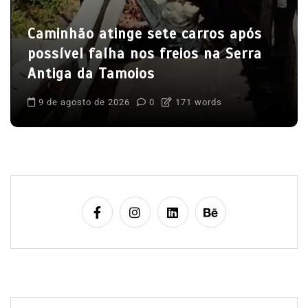
Caminhão atinge sete carros após
v
possível falha nos freios na Serra
Antiga da Tamoios
C
9 de agosto de 2026
0
171 words