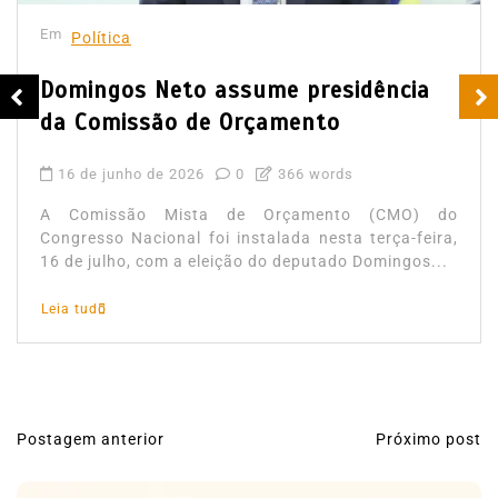
Em
Política
Domingos Neto assume presidência
da Comissão de Orçamento
16 de junho de 2026
0
366 words
A Comissão Mista de Orçamento (CMO) do
Congresso Nacional foi instalada nesta terça‑feira,
16 de julho, com a eleição do deputado Domingos...
Leia tudo
Postagem anterior
Próximo post
N
a