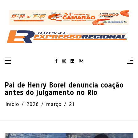
Pular
para
o
conteúdo
Pai de Henry Borel denuncia coação
antes do julgamento no Rio
Início
2026
março
21