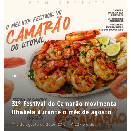
v
e
g
a
ç
ã
o
d
Em
e
Cultura
Ilhabela
Litoral Norte
Turismo
P
o
31º Festival do Camarão movimenta
s
Ilhabela durante o mês de agosto
t
5 de agosto de 2026
0
227 words