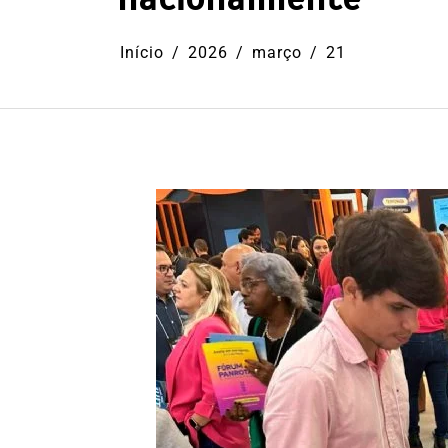
Início
2026
março
21
Em
Cultura
Ilhabela
Litoral Nort
Turismo