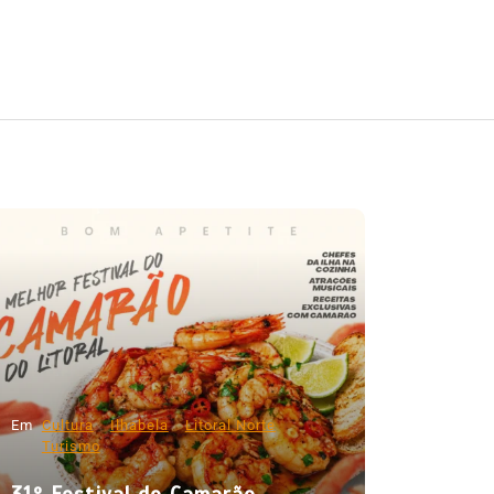
Em
Cultura
Ilhabela
Litoral Norte
Turismo