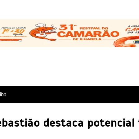
íba
ebastião destaca potencial 