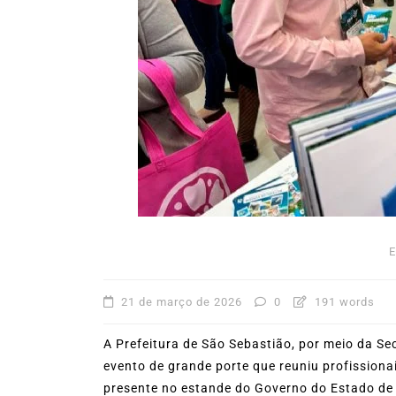
31º Festival do Camarão
movimenta Ilhabela dura
mês de agosto
5 de agosto de 2026
0
227
Boteco do Camarão
Culinária Caiç
Cultura Caiçara
Eventos em Ilhabe
Festival do Camarão
Gastronomia
Ilhabela
Litoral Norte
Turismo
21 de março de 2026
0
191 words
A Prefeitura de São Sebastião, por meio da Se
evento de grande porte que reuniu profissiona
presente no estande do Governo do Estado de 