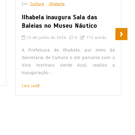
Em
Cultura
Ilhabela
Ilhabela inaugura Sala das
Baleias no Museu Náutico
10 de junho de 2026
0
172 words
A Prefeitura de Ilhabela, por meio da
Secretaria de Cultura e em parceria com o
Viva Instituto Verde Azul, realiza a
inauguração...
Leia tudo