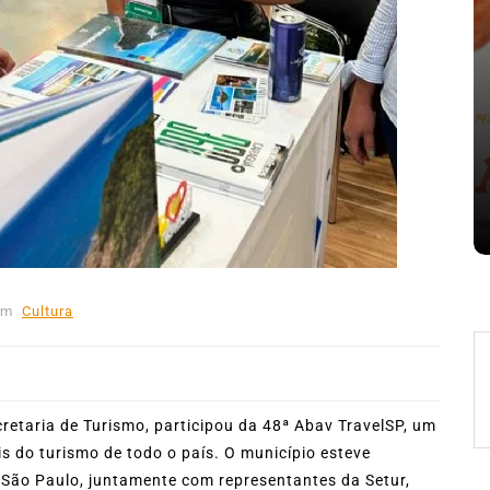
nte o
Em
Expresso News
 words
Ilhabela divulga grupos e
ara
primeiros jogos do Campeonato
la
Municipal de Futebol
6 de agosto de 2026
0
478 words
Em
Cultura
cretaria de Turismo, participou da 48ª Abav TravelSP, um
is do turismo de todo o país. O município esteve
São Paulo, juntamente com representantes da Setur,