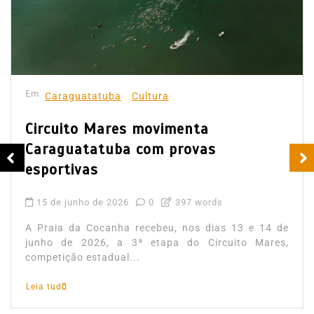
Em
Caraguatatuba
Cultura
Circuito Mares movimenta
Caraguatatuba com provas
esportivas
15 de junho de 2026
0
397 words
A Praia da Cocanha recebeu, nos dias 13 e 14 de
junho de 2026, a 3ª etapa do Circuito Mares,
competição estadual...
Leia tudo