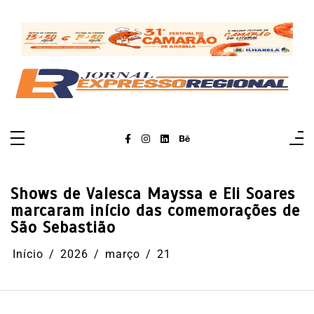
Pular
para
o
conteúdo
Shows de Valesca Mayssa e Eli Soares
marcaram início das comemorações de
São Sebastião
Início
2026
março
21