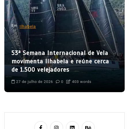
e
P
o
Em
Ilhabela
s
t
53ª Semana Internacional de Vela
movimenta Ilhabela e reúne cerca
de 1.500 velejadores
27 de julho de 2026
0
403 words