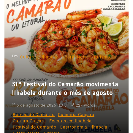
g
a
ç
ã
o
d
Em
e
Cultura
Ilhabela
Litoral Norte
Turismo
P
o
31º Festival do Camarão movimenta
s
Ilhabela durante o mês de agosto
t
5 de agosto de 2026
0
227 words
Boteco do Camarão
Culinária Caiçara
Cultura Caiçara
Eventos em Ilhabela
Festival do Camarão
Gastronomia
Ilhabela