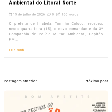
Ambiental do Litoral Norte
15 de julho de 2026
0
160 words
O prefeito de Ilhabela, Toninho Colucci, recebeu,
nesta quarta-feira (15), o novo comandante da 3ª
Companhia de Polícia Militar Ambiental, Capitão
PM...
Leia tudo
Postagem anterior
Próximo post
N
a
v
e