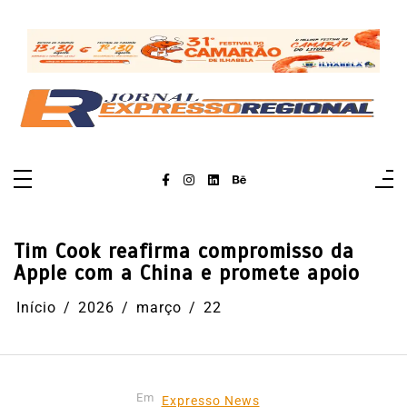
Pular
para
o
conteúdo
Tim Cook reafirma compromisso da
Apple com a China e promete apoio
Início
2026
março
22
Em
Expresso News