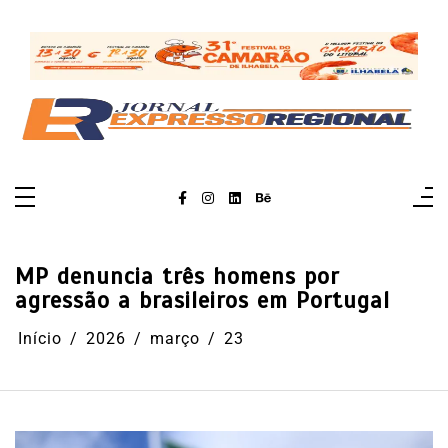
Pular
para
o
conteúdo
MP denuncia três homens por
agressão a brasileiros em Portugal
Início
2026
março
23