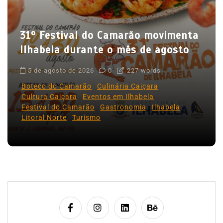
P
o
31º Festival do Camarão movimenta
s
Ilhabela durante o mês de agosto
t
5 de agosto de 2026
0
227 words
Boteco do Camarão
Culinária Caiçara
Cultura Caiçara
Eventos em Ilhabela
Festival do Camarão
Gastronomia
Ilhabela
Litoral Norte
Turismo