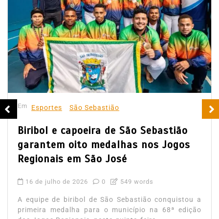
Em
Esportes
São Sebastião
Biribol e capoeira de São Sebastião
garantem oito medalhas nos Jogos
Regionais em São José
16 de julho de 2026
0
549 words
A equipe de biribol de São Sebastião conquistou a
primeira medalha para o município na 68ª edição