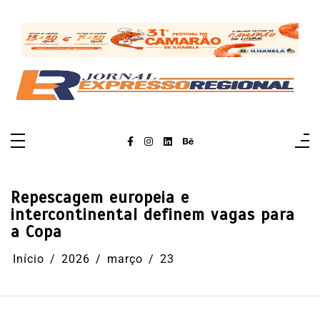
Pular
para
o
conteúdo
Repescagem europeia e
intercontinental definem vagas para
a Copa
Início
2026
março
23