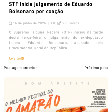
STF inicia julgamento de Eduardo
Bolsonaro por coação
16 de junho de 2026
0
280 words
O Supremo Tribunal Federal (STF) iniciou na tarde
desta terça-feira o julgamento do ex-deputado
federal Eduardo Bolsonaro, acusado pela
Procuradoria-Geral da República...
Leia tudo
Postagem anterior
Próximo post
N
a
v
e
g
a