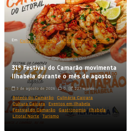
ç
ã
o
d
Em
e
Cultura
Ilhabela
Litoral Norte
Turismo
P
o
31º Festival do Camarão movimenta
s
Ilhabela durante o mês de agosto
t
5 de agosto de 2026
0
227 words
Boteco do Camarão
Culinária Caiçara
Cultura Caiçara
Eventos em Ilhabela
Festival do Camarão
Gastronomia
Ilhabela
Litoral Norte
Turismo