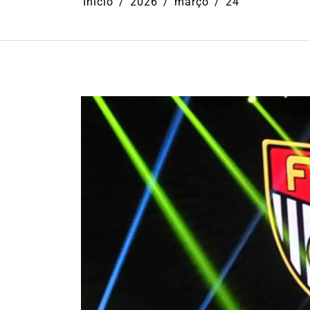
Início
2026
março
24
Em
Cultura
Ilhabela
Litoral Nort
Turismo
31º Festival do Camarão
movimenta Ilhabela dura