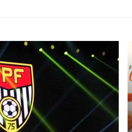
e
nte o