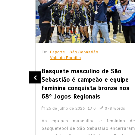
Em
Esporte
São Sebastião
Vale do Paraíba
Basquete masculino de São
nte o
Sebastião é campeão e equipe
feminina conquista bronze nos
68º Jogos Regionais
words
25 de julho de 2026
0
378 words
lusivas,
al Boteco
As equipes masculina e feminina de
 recebe,
basquetebol de São Sebastião encerraram