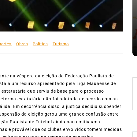
Em
Expresso News
 words
Ilhabela divulga grupos e
ara
primeiros jogos do Campeonato
la
Municipal de Futebol
portes
Obras
Política
Turismo
6 de agosto de 2026
0
478 words
ante na véspera da eleição da Federação Paulista de
osta a um recurso apresentado pela Liga Mauaense de
 estatutária que serviu de base para o processo
reforma estatutária não foi adotada de acordo com as
válida. Em decorrência disso, a justiça decidiu suspender
 suspensão da eleição gerou uma grande confusão entre
ação Paulista de Futebol ainda não emitiu uma
, mas é provável que os clubes envolvidos tomem medidas
l, evitando atrasos na temporada esportiva.