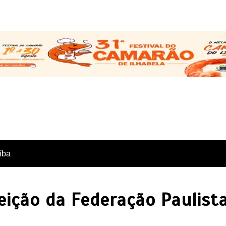
íba
eição da Federação Paulist