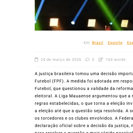
mês de agosto
5 de agosto de 2026
0
227
Boteco do Camarão
Culinária Caiç
Cultura Caiçara
Eventos em Ilhabe
Festival do Camarão
Gastronomia
Ilhabela
Litoral Norte
Turismo
Em
Brasil
Esporte
Es
24 de março de 2026
0
163 words
A justiça brasileira tomou uma decisão import
Futebol (FPF). A medida foi adotada em resp
Futebol, que questionou a validade da reforma
eleitoral. A Liga Mauaense argumentou que a 
regras estabelecidas, o que torna a eleição in
a eleição até que a questão seja resolvida. A
os torcedores e os clubes envolvidos. A Feder
declaração oficial sobre a decisão da justiça
para resolver a questão o mais rápido possíve