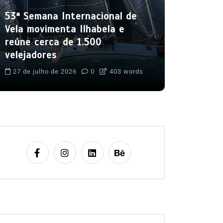
mês de a
53ª Semana Internacional de
5 de agost
Vela movimenta Ilhabela e
Boteco do C
reúne cerca de 1.500
Cultura Caiça
velejadores
Festival do 
Ilhabela
Lit
27 de julho de 2026
0
403 words