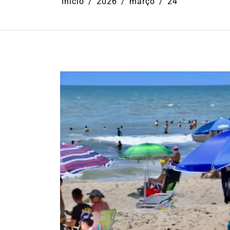
Início
2026
março
24
Em
Ilhabela