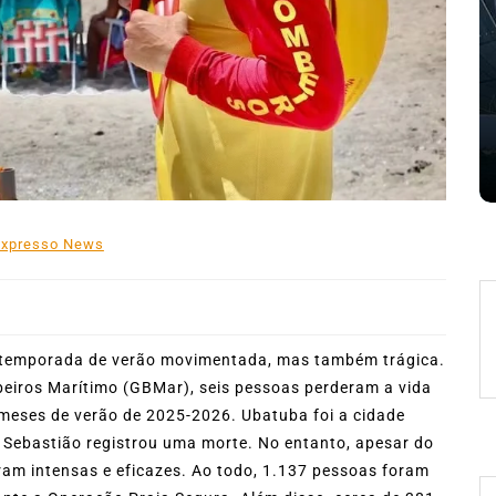
mês de agosto
 de
5 de agosto de 2026
0
227 words
e
Boteco do Camarão
Culinária Caiçara
Cultura Caiçara
Eventos em Ilhabela
Festival do Camarão
Gastronomia
Ilhabela
Litoral Norte
Turismo
 words
Expresso News
ma temporada de verão movimentada, mas também trágica.
iros Marítimo (GBMar), seis pessoas perderam a vida
eses de verão de 2025-2026. Ubatuba foi a cidade
 Sebastião registrou uma morte. No entanto, apesar do
am intensas e eficazes. Ao todo, 1.137 pessoas foram