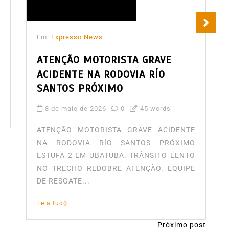
Em
Expresso News
ATENÇÃO MOTORISTA GRAVE
ACIDENTE NA RODOVIA RÍO
SANTOS PRÓXIMO
8 de maio de 2026
0
45 words
ATENÇÃO MOTORISTA GRAVE ACIDENTE
NA RODOVIA RÍO SANTOS PRÓXIMO
ESTUFA 2 EM UBATUBA. TRÂNSITO LENTO
NO TRECHO REDOBRE ATENÇÃO. EQUIPE
DE RESGATE...
Leia tudo
Próximo post