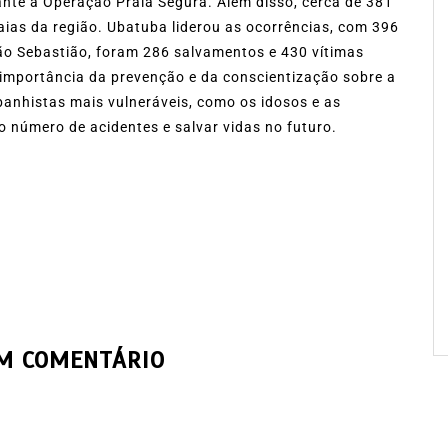
nte a Operação Praia Segura. Além disso, cerca de 381
aias da região. Ubatuba liderou as ocorrências, com 396
o Sebastião, foram 286 salvamentos e 430 vítimas
 importância da prevenção e da conscientização sobre a
banhistas mais vulneráveis, como os idosos e as
o número de acidentes e salvar vidas no futuro.
UM COMENTÁRIO