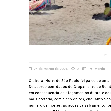
53ª Semana Internacional
Vela movimenta Ilhabela 
reúne cerca de 1.500
velejadores
27 de julho de 2026
0
403
Em
24 de março de 2026
0
191 words
O Litoral Norte de São Paulo foi palco de u
De acordo com dados do Grupamento de Bombe
em consequência de afogamentos durante os m
mais afetada, com cinco óbitos, enquanto São
número de mortes, as ações de salvamento for