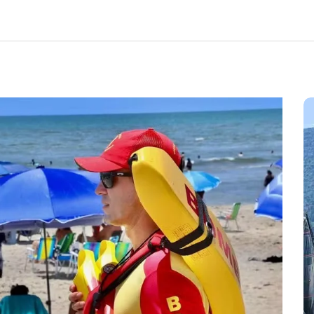
Em
Cultura
Ilhabela
Litoral Norte
Turismo
31º Festival do Camarão
movimenta Ilhabela durante o