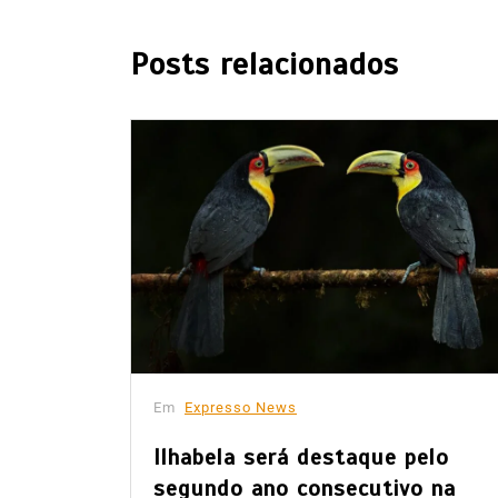
Posts relacionados
Em
Expresso News
a
Ilhabela será destaque pelo
be
segundo ano consecutivo na