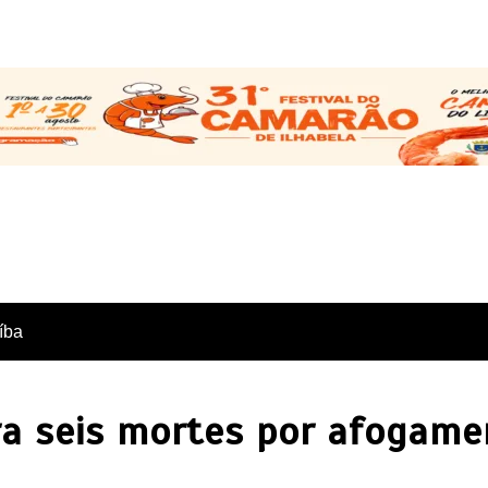
íba
tra seis mortes por afogam