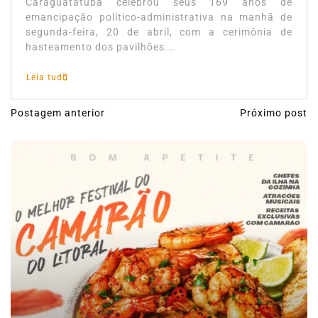
Caraguatatuba celebrou seus 169 anos de
emancipação político-administrativa na manhã de
segunda-feira, 20 de abril, com a cerimônia de
hasteamento dos pavilhões...
Leia tudo
Postagem anterior
Próximo post
N
a
v
e
g
a
ç
ã
o
d