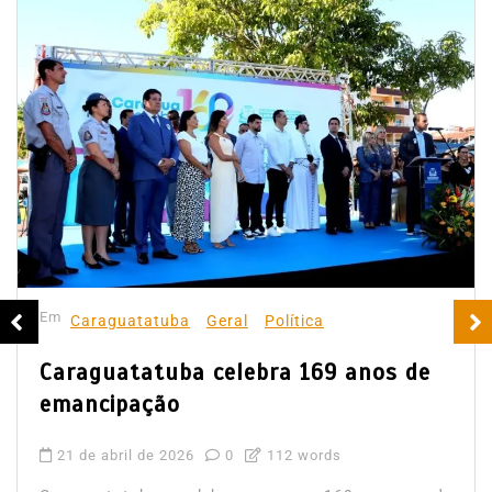
Em
Caraguatatuba
Geral
Política
Caraguatatuba celebra 169 anos de
emancipação
21 de abril de 2026
0
112 words