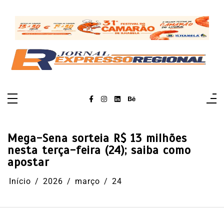
Pular
para
o
conteúdo
Mega-Sena sorteia R$ 13 milhões
nesta terça-feira (24); saiba como
apostar
Início
2026
março
24