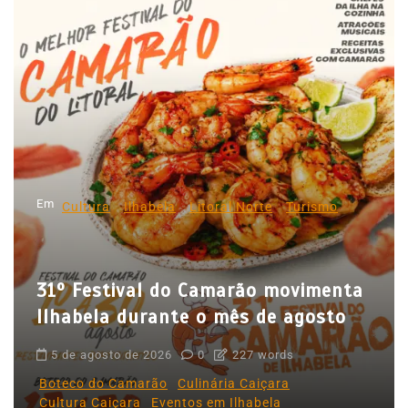
e
g
a
ç
ã
o
d
Em
e
Cultura
Ilhabela
Litoral Norte
Turismo
P
o
31º Festival do Camarão movimenta
s
Ilhabela durante o mês de agosto
t
5 de agosto de 2026
0
227 words
Boteco do Camarão
Culinária Caiçara
Cultura Caiçara
Eventos em Ilhabela