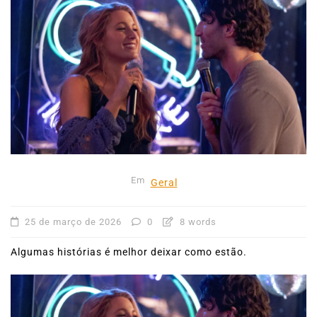
Em
Geral
25 de março de 2026
0
8 words
Algumas histórias é melhor deixar como estão.