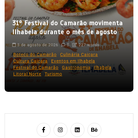
P
o
31º Festival do Camarão movimenta
s
Ilhabela durante o mês de agosto
t
5 de agosto de 2026
0
227 words
Boteco do Camarão
Culinária Caiçara
Cultura Caiçara
Eventos em Ilhabela
Festival do Camarão
Gastronomia
Ilhabela
Litoral Norte
Turismo