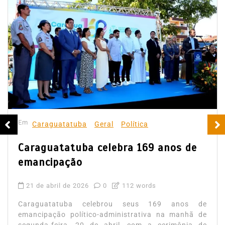
Em
Caraguatatuba
Geral
Política
Caraguatatuba celebra 169 anos de
emancipação
21 de abril de 2026
0
112 words
Caraguatatuba celebrou seus 169 anos de
emancipação político-administrativa na manhã de