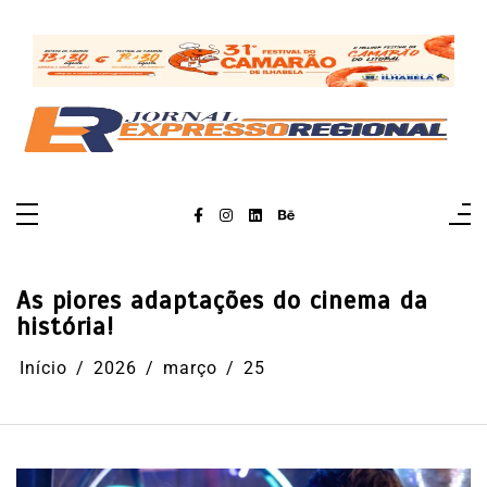
Pular
para
o
conteúdo
As piores adaptações do cinema da
história!
Início
2026
março
25