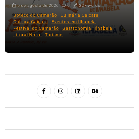
5 de agosto de 2026
0
227 words
Boteco do Camarão
Culinária Caiçara
Cultura Caiçara
Eventos em Ilhabela
Festival do Camarão
Gastronomia
Ilhabela
Litoral Norte
Turismo