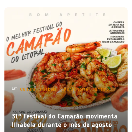
a
v
e
g
a
ç
ã
o
d
Em
e
Cultura
Ilhabela
Litoral Norte
Turismo
P
o
31º Festival do Camarão movimenta
s
Ilhabela durante o mês de agosto
t