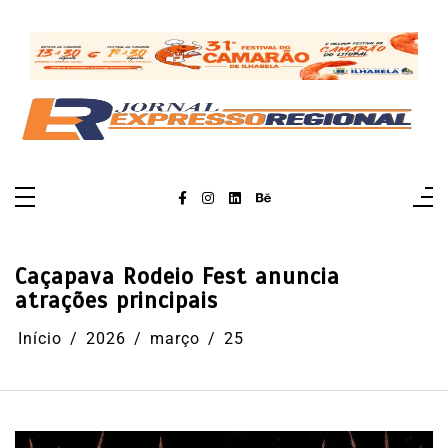
Pular
para
o
conteúdo
Caçapava Rodeio Fest anuncia
atrações principais
Início
2026
março
25