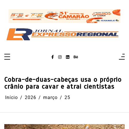
Pular
para
o
conteúdo
Cobra-de-duas-cabeças usa o próprio
crânio para cavar e atrai cientistas
Início
2026
março
25