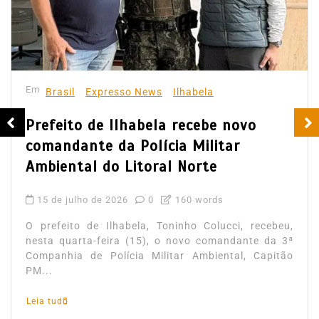
Em
Brasil
Expresso News
Ilhabela
Prefeito de Ilhabela recebe novo
comandante da Polícia Militar
Ambiental do Litoral Norte
15 de julho de 2026
0
160 words
O prefeito de Ilhabela, Toninho Colucci, recebeu,
nesta quarta-feira (15), o novo comandante da 3ª
Companhia de Polícia Militar Ambiental, Capitão
PM...
Leia tudo