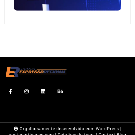
Orgulhosamente desenvolvido com WordPress
|
postmagthemes.com
|
Detalhes do tema
|
Context Blog