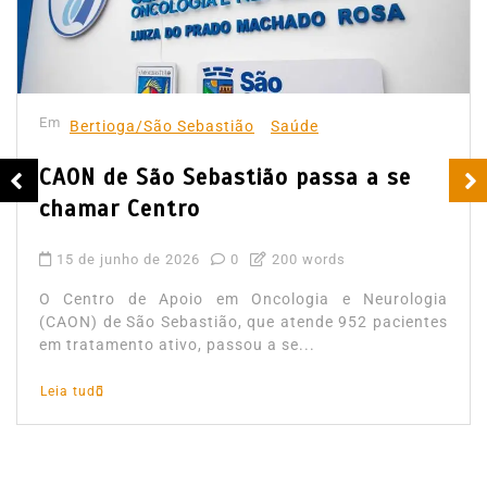
Em
Bertioga/São Sebastião
Saúde
CAON de São Sebastião passa a se
chamar Centro
15 de junho de 2026
0
200 words
O Centro de Apoio em Oncologia e Neurologia
(CAON) de São Sebastião, que atende 952 pacientes
em tratamento ativo, passou a se...
Leia tudo