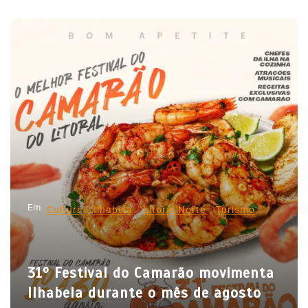
a
v
e
g
a
ç
ã
o
d
Em
e
Cultura
Ilhabela
Litoral Norte
Turismo
P
o
31º Festival do Camarão movimenta
s
Ilhabela durante o mês de agosto
t