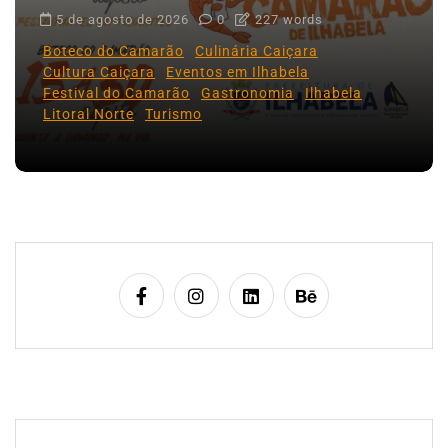
5 de agosto de 2026
0
227 words
Boteco do Camarão
Culinária Caiçara
Cultura Caiçara
Eventos em Ilhabela
Festival do Camarão
Gastronomia
Ilhabela
Litoral Norte
Turismo