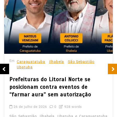
Em
Caraguatatuba
Ilhabela
São Sebastião
Ubatuba
Prefeituras do Litoral Norte se
posicionam contra eventos de
“farmar aura” sem autorização
26 de julho de 2026
0
928 words
São Sebastião, Ilhabela, Ubatuba e Caraguatatuba