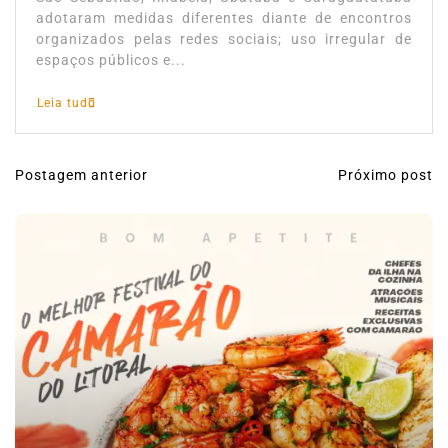
adotaram medidas diferentes diante de encontros
organizados pelas redes sociais; uso irregular de
espaços públicos e...
Leia tudo
Postagem anterior
Próximo post
N
a
v
e
g
a
ç
ã
o