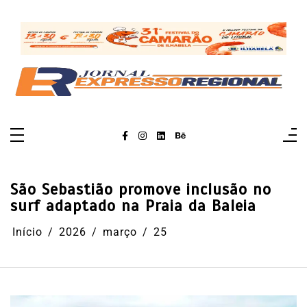
Pular
para
o
conteúdo
São Sebastião promove inclusão no
surf adaptado na Praia da Baleia
Início
2026
março
25