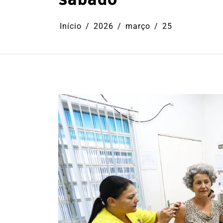
Início
2026
março
25
Em
Cultura
Ilhabela
Litoral Nort
Turismo