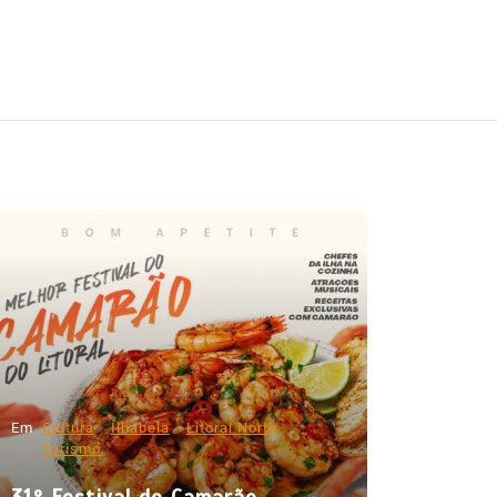
Em
Cultura
Ilhabela
Litoral Norte
Turismo