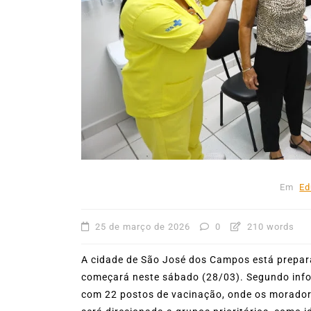
31º Festival do Camarão
movimenta Ilhabela dura
mês de agosto
5 de agosto de 2026
0
227
Boteco do Camarão
Culinária Caiç
Cultura Caiçara
Eventos em Ilhabe
Festival do Camarão
Gastronomia
Ilhabela
Litoral Norte
Turismo
Em
Ed
25 de março de 2026
0
210 words
A cidade de São José dos Campos está prepara
começará neste sábado (28/03). Segundo inf
com 22 postos de vacinação, onde os morador