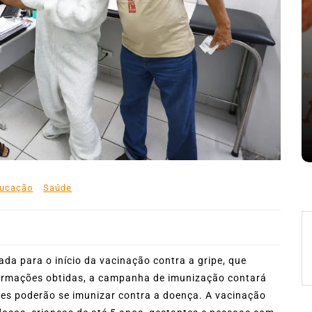
nte o
Em
Expresso News
 words
Ilhabela divulga grupos e
ara
primeiros jogos do Campeonato
la
Municipal de Futebol
6 de agosto de 2026
0
478 words
ucação
Saúde
da para o início da vacinação contra a gripe, que
ormações obtidas, a campanha de imunização contará
es poderão se imunizar contra a doença. A vacinação