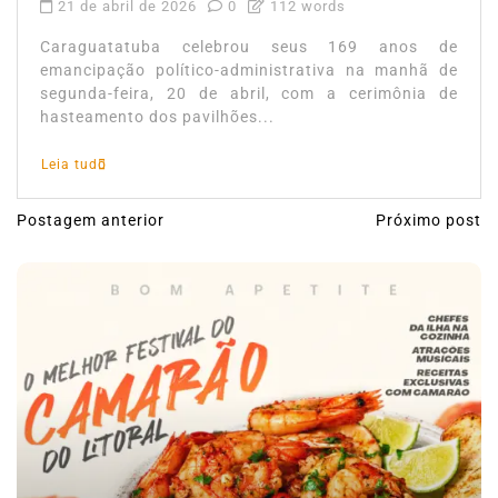
21 de abril de 2026
0
112 words
Caraguatatuba celebrou seus 169 anos de
emancipação político-administrativa na manhã de
segunda-feira, 20 de abril, com a cerimônia de
hasteamento dos pavilhões...
Leia tudo
Postagem anterior
Próximo post
N
a
v
e
g
a
ç
ã