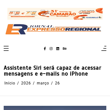
Pular
para
o
conteúdo
Assistente Siri será capaz de acessar
mensagens e e-mails no iPhone
Início
2026
março
26