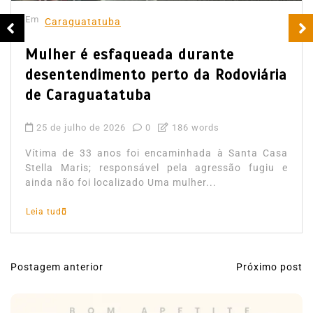
Em
Caraguatatuba
Mulher é esfaqueada durante
desentendimento perto da Rodoviária
de Caraguatatuba
25 de julho de 2026
0
186 words
Vítima de 33 anos foi encaminhada à Santa Casa
Stella Maris; responsável pela agressão fugiu e
ainda não foi localizado Uma mulher...
Leia tudo
Postagem anterior
Próximo post
N
a