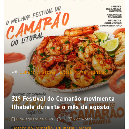
v
e
g
a
ç
ã
o
d
Em
e
Cultura
Ilhabela
Litoral Norte
Turismo
P
o
31º Festival do Camarão movimenta
s
Ilhabela durante o mês de agosto
t
5 de agosto de 2026
0
227 words
Boteco do Camarão
Culinária Caiçara