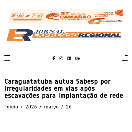
Pular
para
o
conteúdo
Caraguatatuba autua Sabesp por
irregularidades em vias após
escavações para implantação de rede
Início
2026
março
26