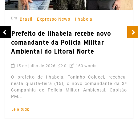
Em
Brasil
Expresso News
Ilhabela
Prefeito de Ilhabela recebe novo
comandante da Polícia Militar
Ambiental do Litoral Norte
15 de julho de 2026
0
160 words
O prefeito de Ilhabela, Toninho Colucci, recebeu,
nesta quarta-feira (15), o novo comandante da 3ª
Companhia de Polícia Militar Ambiental, Capitão
PM...
Leia tudo