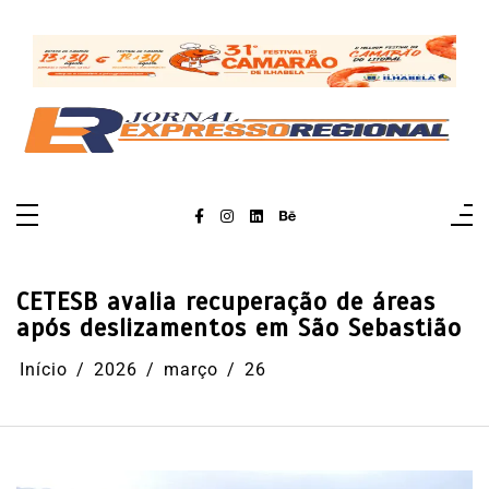
Pular
para
o
conteúdo
CETESB avalia recuperação de áreas
após deslizamentos em São Sebastião
Início
2026
março
26