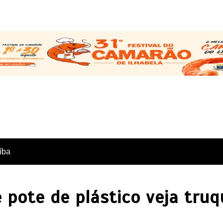
íba
e pote de plástico veja tru