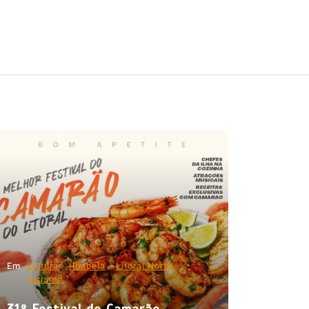
Em
Cultura
Ilhabela
Litoral Norte
Turismo