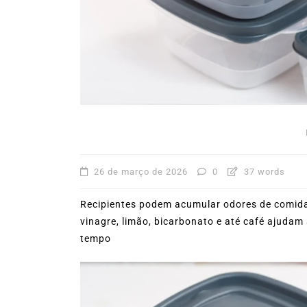
31º Festival do Camarão
movimenta Ilhabela dura
mês de agosto
5 de agosto de 2026
0
227
Boteco do Camarão
Culinária Caiç
Cultura Caiçara
Eventos em Ilhabe
Festival do Camarão
Gastronomia
Ilhabela
Litoral Norte
Turismo
26 de março de 2026
0
37 words
Recipientes podem acumular odores de comida
vinagre, limão, bicarbonato e até café ajudam 
tempo