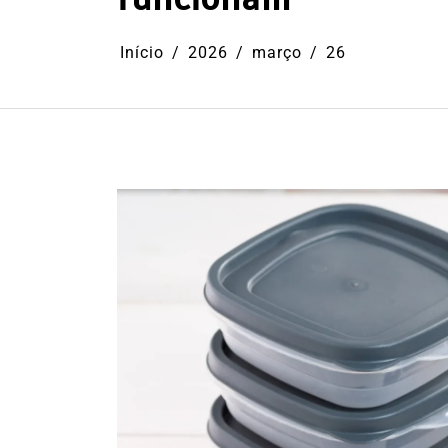
Início
2026
março
26
Em
Cultura
Ilhabela
Litoral Nort
Turismo