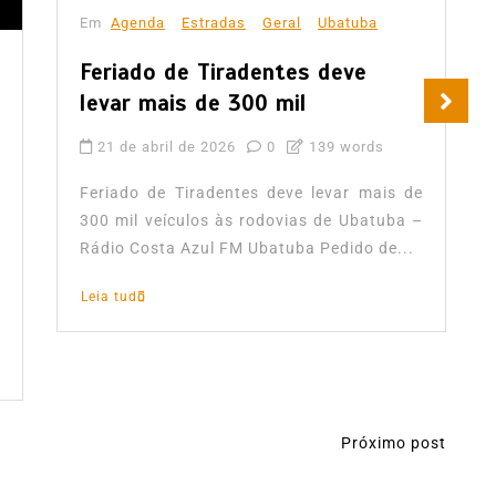
Em
Agenda
Estradas
Geral
Ubatuba
Feriado de Tiradentes deve
levar mais de 300 mil
21 de abril de 2026
0
139 words
Feriado de Tiradentes deve levar mais de
300 mil veículos às rodovias de Ubatuba –
Rádio Costa Azul FM Ubatuba Pedido de...
Leia tudo
Próximo post