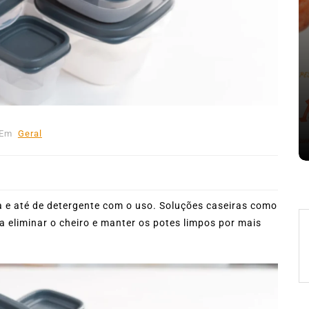
nte o
Em
Expresso News
 words
Ilhabela divulga grupos e
ara
primeiros jogos do Campeonato
la
Municipal de Futebol
Em
Geral
6 de agosto de 2026
0
478 words
 e até de detergente com o uso. Soluções caseiras como
a eliminar o cheiro e manter os potes limpos por mais