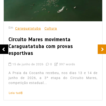
Em
Caraguatatuba
Cultura
Circuito Mares movimenta
Caraguatatuba com provas
esportivas
15 de junho de 2026
0
397 words
A Praia da Cocanha recebeu, nos dias 13 e 14 de
junho de 2026, a 3ª etapa do Circuito Mares,
competição estadual...
Leia tudo