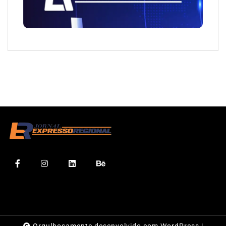
Orgulhosamente desenvolvido com WordPress
|