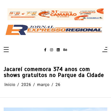
Pular
para
o
conteúdo
Jacareí comemora 374 anos com
shows gratuitos no Parque da Cidade
Início
2026
março
26