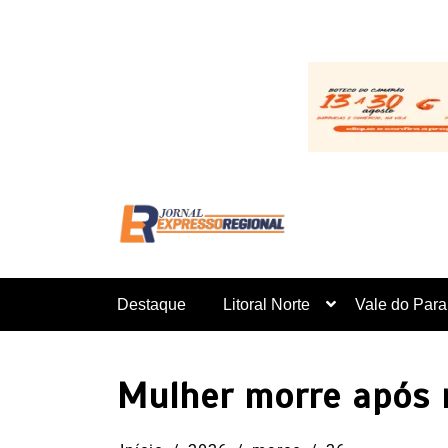
Pular
para
o
conteúdo
Destaque
Litoral Norte
Vale do Para
Mulher morre após 