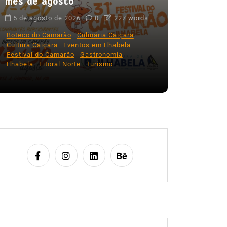
mês de agosto
Em
Expresso
5 de agosto de 2026
0
227 words
Ilhabela 
Boteco do Camarão
Culinária Caiçara
primeiros
Cultura Caiçara
Eventos em Ilhabela
Municipal
Festival do Camarão
Gastronomia
Ilhabela
Litoral Norte
Turismo
6 de agost