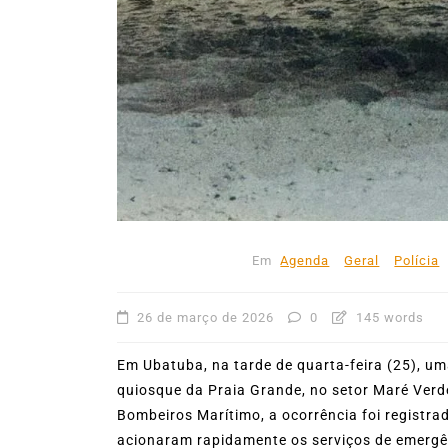
Em
Agenda
Geral
Polícia
26 de março de 2026
0
145 words
Em Ubatuba, na tarde de quarta-feira (25), u
quiosque da Praia Grande, no setor Maré Ver
Bombeiros Marítimo, a ocorrência foi registra
acionaram rapidamente os serviços de emergê