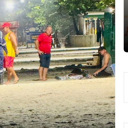
Em
Expresso News
 words
Ilhabela divulga grupos e
ara
primeiros jogos do Campeonato
la
Municipal de Futebol
6 de agosto de 2026
0
478 words