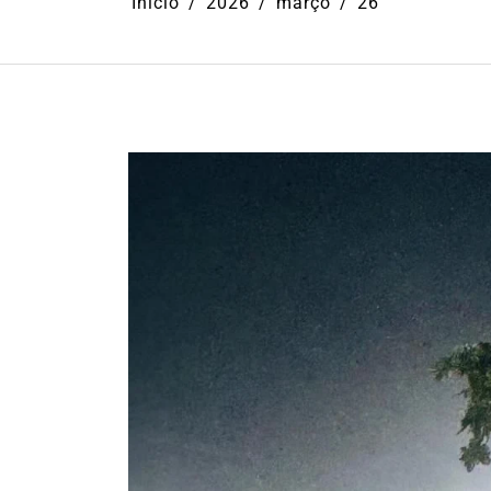
Início
2026
março
26
Em
Cultura
Ilhabela
Litoral Nort
Turismo
31º Festival do Camarão
movimenta Ilhabela dura