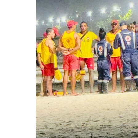
mês de agosto
5 de agosto de 2026
0
227
Boteco do Camarão
Culinária Caiç
Cultura Caiçara
Eventos em Ilhabe
Festival do Camarão
Gastronomia
Ilhabela
Litoral Norte
Turismo