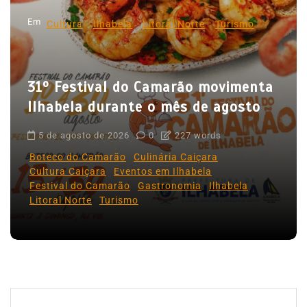
d
Em
e
Cultura
Ilhabela
Litoral Norte
Turismo
P
o
31º Festival do Camarão movimenta
s
Ilhabela durante o mês de agosto
t
5 de agosto de 2026
0
227 words
Boteco do Camarão
Culinária Caiçara
Cultura Caiçara
Eventos em Ilhabela
Festival do Camarão
Gastronomia
Ilhabela
Litoral Norte
Turismo