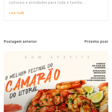
culturais e atividades para toda a família...
Leia tudo
Postagem anterior
Próximo post
N
a
v
e
g
a
ç
ã
o