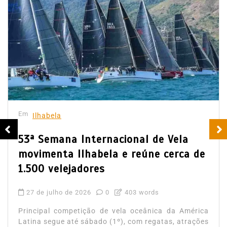
Em
Ilhabela
53ª Semana Internacional de Vela
movimenta Ilhabela e reúne cerca de
1.500 velejadores
27 de julho de 2026
0
403 words
Principal competição de vela oceânica da América
Latina segue até sábado (1º), com regatas, atrações