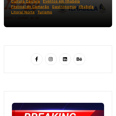
Cultura Caiçara
Eventos em Ilhabela
Festival do Camarão
Gastronomia
Ilhabela
Litoral Norte
Turismo