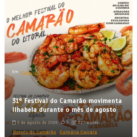
e
g
a
ç
ã
o
d
Em
e
Cultura
Ilhabela
Litoral Norte
Turismo
P
o
31º Festival do Camarão movimenta
s
Ilhabela durante o mês de agosto
t
5 de agosto de 2026
0
227 words
Boteco do Camarão
Culinária Caiçara