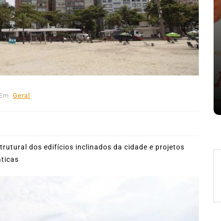
nte o
Em
Expresso News
 words
Ilhabela divulga grupos e
ara
primeiros jogos do Campeonato
la
Municipal de Futebol
Em
Geral
6 de agosto de 2026
0
478 words
utural dos edifícios inclinados da cidade e projetos
ticas