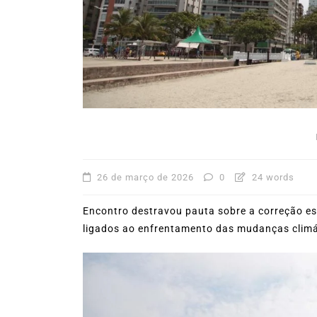
31º Festival do Camarão
movimenta Ilhabela dura
mês de agosto
5 de agosto de 2026
0
227
Boteco do Camarão
Culinária Caiç
Cultura Caiçara
Eventos em Ilhabe
Festival do Camarão
Gastronomia
Ilhabela
Litoral Norte
Turismo
26 de março de 2026
0
24 words
Encontro destravou pauta sobre a correção estr
ligados ao enfrentamento das mudanças climá