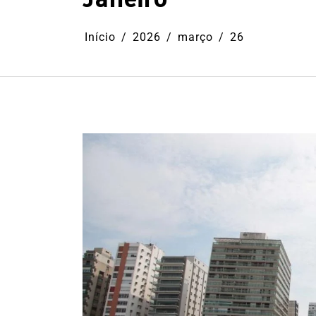
Início
2026
março
26
Em
Cultura
Ilhabela
Litoral Nort
Turismo