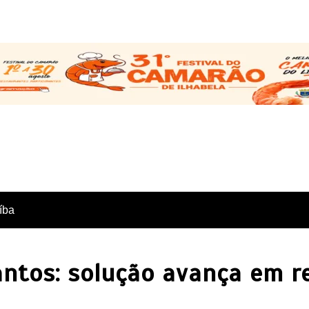
íba
antos: solução avança em r