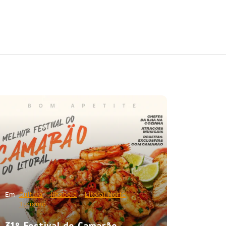
Em
Cultura
Ilhabela
Litoral Norte
Turismo