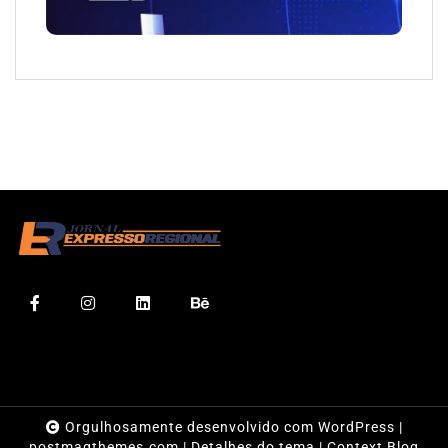
Orgulhosamente desenvolvido com WordPress
|
postmagthemes.com
|
Detalhes do tema
|
Context Blog