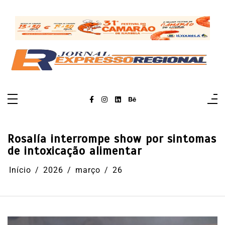
Pular
para
o
conteúdo
Rosalía interrompe show por sintomas
de intoxicação alimentar
Início
2026
março
26