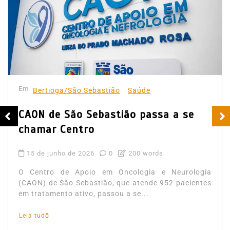
Em
Bertioga/São Sebastião
Saúde
CAON de São Sebastião passa a se
chamar Centro
15 de junho de 2026
0
200 words
O Centro de Apoio em Oncologia e Neurologia
(CAON) de São Sebastião, que atende 952 pacientes
em tratamento ativo, passou a se...
Leia tudo