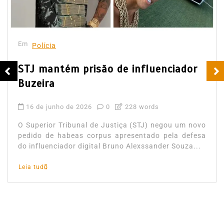
Em
Polícia
STJ mantém prisão de influenciador
Buzeira
16 de junho de 2026
0
228 words
O Superior Tribunal de Justiça (STJ) negou um novo
pedido de habeas corpus apresentado pela defesa
do influenciador digital Bruno Alexssander Souza...
Leia tudo