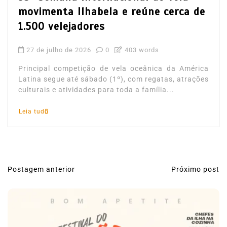
movimenta Ilhabela e reúne cerca de
1.500 velejadores
27 de julho de 2026
0
403 words
Principal competição de vela oceânica da América
Latina segue até sábado (1º), com regatas, atrações
culturais e atividades para toda a família...
Leia tudo
Postagem anterior
Próximo post
N
a
v
e