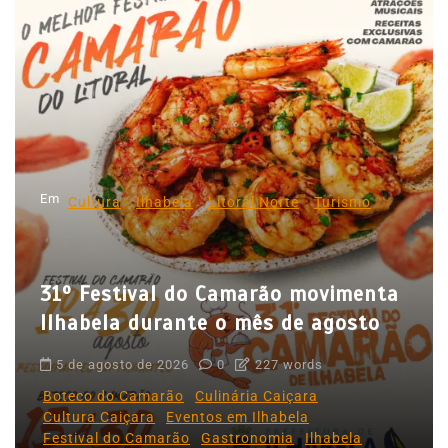
g
a
ç
ã
o
d
Em
e
Cultura
Ilhabela
Litoral Norte
Turismo
P
o
31º Festival do Camarão movimenta
s
Ilhabela durante o mês de agosto
t
5 de agosto de 2026
0
227 words
Boteco do Camarão
Culinária Caiçara
Cultura Caiçara
Eventos em Ilhabela
Festival do Camarão
Gastronomia
Ilhabela