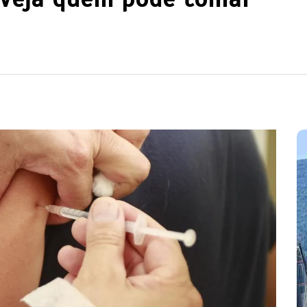
Em
Cultura
Ilhabela
Litoral Norte
Turismo