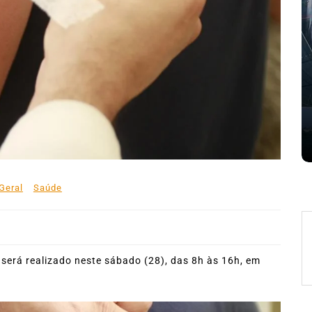
31º Festival do Camarão
movimenta Ilhabela durante o
mês de agosto
 de
5 de agosto de 2026
0
227 words
e
Boteco do Camarão
Culinária Caiçara
Cultura Caiçara
Eventos em Ilhabela
Festival do Camarão
Gastronomia
Ilhabela
Litoral Norte
Turismo
 words
Geral
Saúde
será realizado neste sábado (28), das 8h às 16h, em