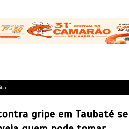
íba
contra gripe em Taubaté s
; veja quem pode tomar