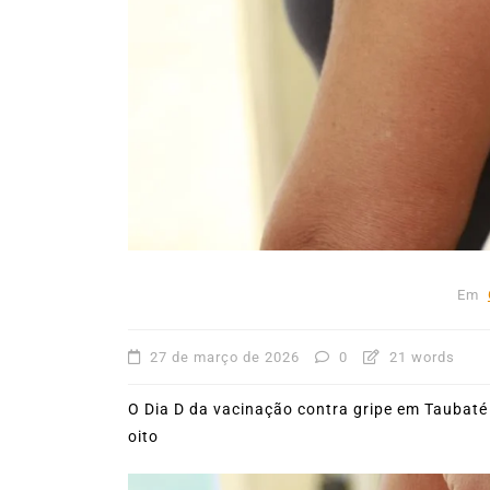
Em
Ilhabela
53ª Semana Internacional
Vela movimenta Ilhabela 
reúne cerca de 1.500
velejadores
27 de julho de 2026
0
403
Em
27 de março de 2026
0
21 words
O Dia D da vacinação contra gripe em Taubaté 
oito