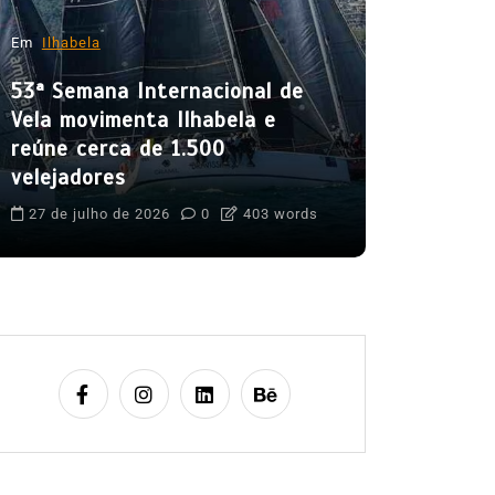
31º Festi
movimenta
Em
Ilhabela
mês de a
53ª Semana Internacional de
5 de agost
Vela movimenta Ilhabela e
Boteco do C
reúne cerca de 1.500
Cultura Caiça
velejadores
Festival do 
Ilhabela
Lit
27 de julho de 2026
0
403 words