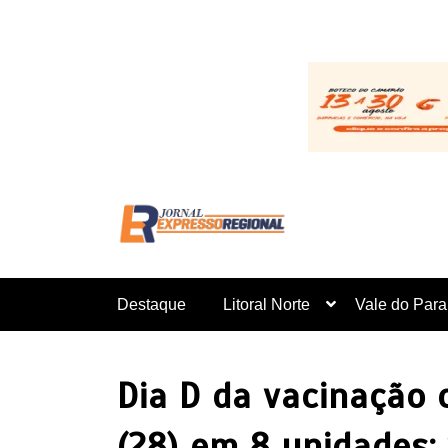
Pular
para
o
conteúdo
Destaque
Litoral Norte
Vale do Para
Dia D da vacinação 
(28) em 8 unidades