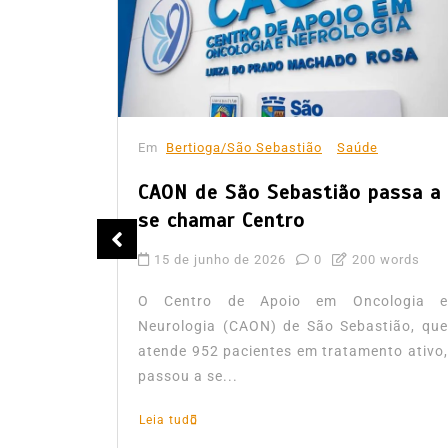
Em
Bertioga/São Sebastião
Saúde
CAON de São Sebastião passa a
se chamar Centro
tuba
15 de junho de 2026
0
200 words
pontas
O Centro de Apoio em Oncologia e
Neurologia (CAON) de São Sebastião, que
atende 952 pacientes em tratamento ativo,
words
passou a se...
segue com
Leia tudo
ontra a