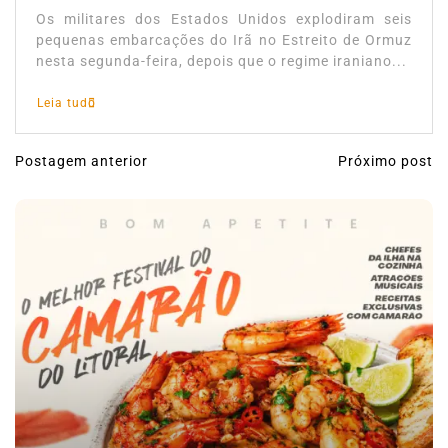
Os militares dos Estados Unidos explodiram seis
pequenas embarcações do Irã no Estreito de Ormuz
nesta segunda-feira, depois que o regime iraniano...
Leia tudo
Postagem anterior
Próximo post
N
a
v
e
g
a
ç
ã
o