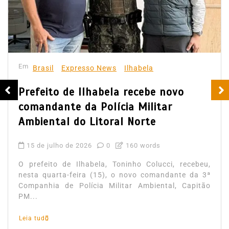
Em
Brasil
Expresso News
Ilhabela
Prefeito de Ilhabela recebe novo
comandante da Polícia Militar
Ambiental do Litoral Norte
15 de julho de 2026
0
160 words
O prefeito de Ilhabela, Toninho Colucci, recebeu,
nesta quarta-feira (15), o novo comandante da 3ª
Companhia de Polícia Militar Ambiental, Capitão
PM...
Leia tudo