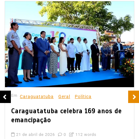
Em
Caraguatatuba
Geral
Política
Caraguatatuba celebra 169 anos de
emancipação
21 de abril de 2026
0
112 words