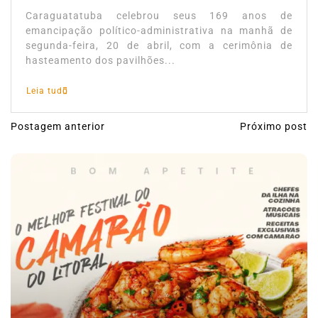
Caraguatatuba celebrou seus 169 anos de
emancipação político-administrativa na manhã de
segunda-feira, 20 de abril, com a cerimônia de
hasteamento dos pavilhões...
Leia tudo
Postagem anterior
Próximo post
N
a
v
e
g
a
ç
ã
o