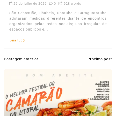
26 de julho de 2026
0
928 words
São Sebastião, Ilhabela, Ubatuba e Caraguatatuba
adotaram medidas diferentes diante de encontros
organizados pelas redes sociais; uso irregular de
espaços públicos e...
Leia tudo
Postagem anterior
Próximo post
N
a
v
e
g
a
ç