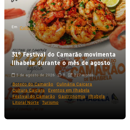
ã
o
d
Em
e
Cultura
Ilhabela
Litoral Norte
Turismo
P
o
31º Festival do Camarão movimenta
s
Ilhabela durante o mês de agosto
t
5 de agosto de 2026
0
227 words
Boteco do Camarão
Culinária Caiçara
Cultura Caiçara
Eventos em Ilhabela
Festival do Camarão
Gastronomia
Ilhabela
Litoral Norte
Turismo