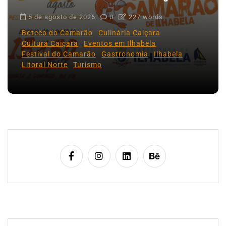
5 de agosto de 2026
0
227 words
Boteco do Camarão
Culinária Caiçara
Cultura Caiçara
Eventos em Ilhabela
Festival do Camarão
Gastronomia
Ilhabela
Litoral Norte
Turismo