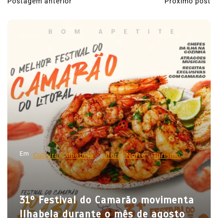
Postagem anterior
Próximo post
N
a
v
e
g
a
ç
ã
o
d
Em
e
Cultura
Ilhabela
Litoral Norte
Turismo
P
o
31º Festival do Camarão movimenta
s
Ilhabela durante o mês de agosto
t