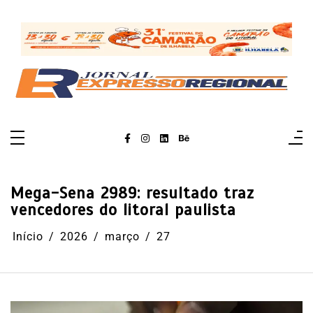
Pular
para
o
conteúdo
Mega-Sena 2989: resultado traz
vencedores do litoral paulista
Início
2026
março
27