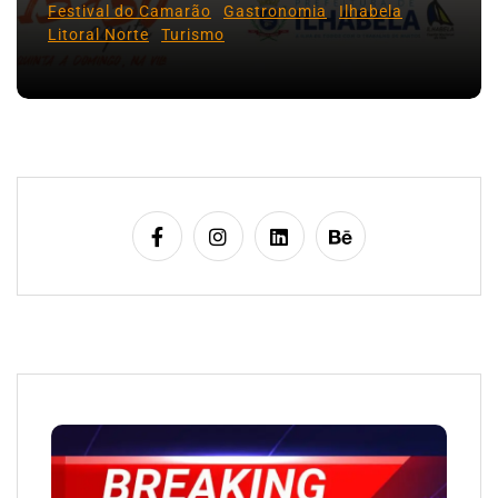
Festival do Camarão
Gastronomia
Ilhabela
Litoral Norte
Turismo