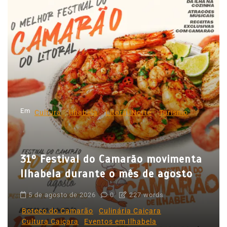
e
g
a
ç
ã
o
d
Em
e
Cultura
Ilhabela
Litoral Norte
Turismo
P
o
31º Festival do Camarão movimenta
s
Ilhabela durante o mês de agosto
t
5 de agosto de 2026
0
227 words
Boteco do Camarão
Culinária Caiçara
Cultura Caiçara
Eventos em Ilhabela