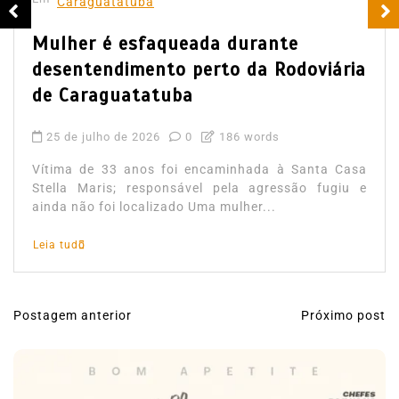
Caraguatatuba
Mulher é esfaqueada durante
desentendimento perto da Rodoviária
de Caraguatatuba
25 de julho de 2026
0
186 words
Vítima de 33 anos foi encaminhada à Santa Casa
Stella Maris; responsável pela agressão fugiu e
ainda não foi localizado Uma mulher...
Leia tudo
Postagem anterior
Próximo post
N
a
v