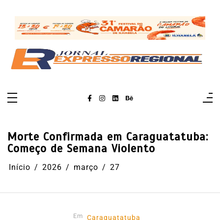
Pular
para
o
conteúdo
Morte Confirmada em Caraguatatuba:
Começo de Semana Violento
Início
2026
março
27
Em
Caraguatatuba