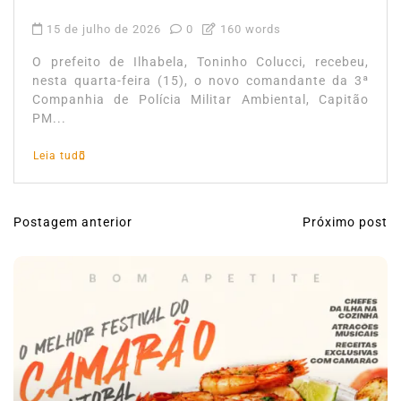
15 de julho de 2026
0
160 words
O prefeito de Ilhabela, Toninho Colucci, recebeu,
nesta quarta-feira (15), o novo comandante da 3ª
Companhia de Polícia Militar Ambiental, Capitão
PM...
Leia tudo
Postagem anterior
Próximo post
N
a
v
e
g
a
ç