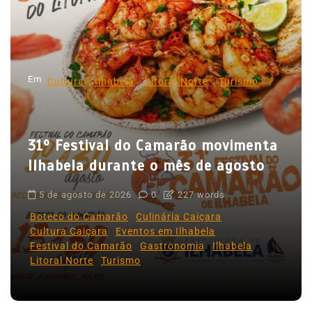
ã
o
d
Em
e
Cultura
Ilhabela
Litoral Norte
Turismo
P
o
31º Festival do Camarão movimenta
s
Ilhabela durante o mês de agosto
t
5 de agosto de 2026
0
227 words
Boteco do Camarão
Culinária Caiçara
Cultura Caiçara
Eventos em Ilhabela
Festival do Camarão
Gastronomia
Ilhabela
Litoral Norte
Turismo