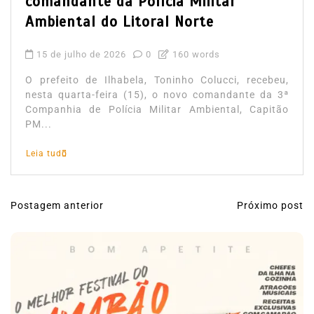
comandante da Polícia Militar
Ambiental do Litoral Norte
15 de julho de 2026
0
160 words
O prefeito de Ilhabela, Toninho Colucci, recebeu,
nesta quarta-feira (15), o novo comandante da 3ª
Companhia de Polícia Militar Ambiental, Capitão
PM...
Leia tudo
Postagem anterior
Próximo post
N
a
v
e
g