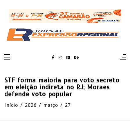
Pular
para
o
conteúdo
STF forma maioria para voto secreto
em eleição indireta no RJ; Moraes
defende voto popular
Início
2026
março
27