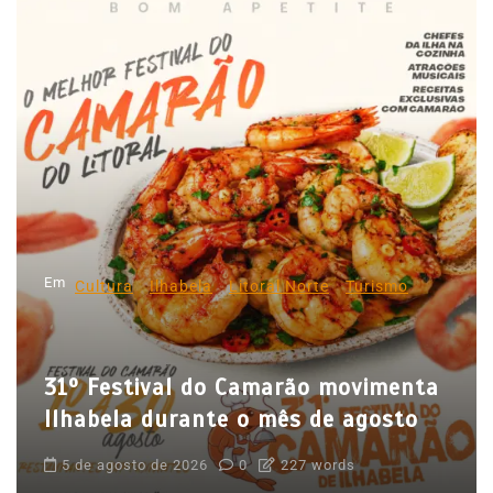
v
e
g
a
ç
ã
o
d
Em
e
Cultura
Ilhabela
Litoral Norte
Turismo
P
o
31º Festival do Camarão movimenta
s
Ilhabela durante o mês de agosto
t
5 de agosto de 2026
0
227 words