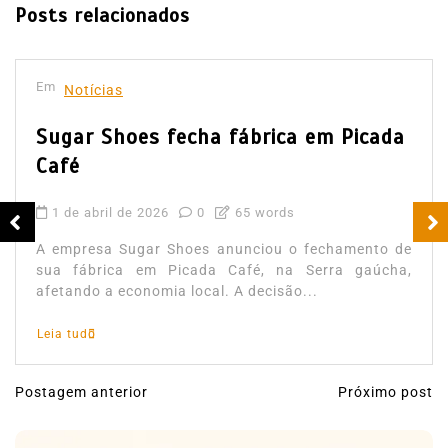
Posts relacionados
Em
Notícias
Sugar Shoes fecha fábrica em Picada
Café
1 de abril de 2026
0
65 words
A empresa Sugar Shoes anunciou o fechamento de
sua fábrica em Picada Café, na Serra gaúcha,
afetando a economia local. A decisão...
Leia tudo
Postagem anterior
Próximo post
N
a