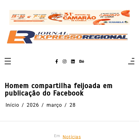
Pular
para
o
conteúdo
Homem compartilha feijoada em
publicação do Facebook
Início
2026
março
28
Em
Notícias