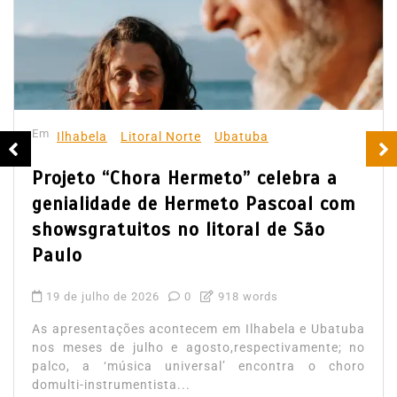
Em
Ilhabela
Litoral Norte
Ubatuba
Projeto “Chora Hermeto” celebra a
genialidade de Hermeto Pascoal com
showsgratuitos no litoral de São
Paulo
19 de julho de 2026
0
918 words
As apresentações acontecem em Ilhabela e Ubatuba
nos meses de julho e agosto,respectivamente; no
palco, a ‘música universal’ encontra o choro
domulti-instrumentista...