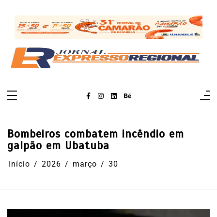
Pular
para
o
conteúdo
Bombeiros combatem incêndio em
galpão em Ubatuba
Início
2026
março
30