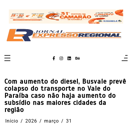
Pular
para
o
conteúdo
Com aumento do diesel, Busvale prevê
colapso do transporte no Vale do
Paraíba caso não haja aumento do
subsídio nas maiores cidades da
região
Início
2026
março
31