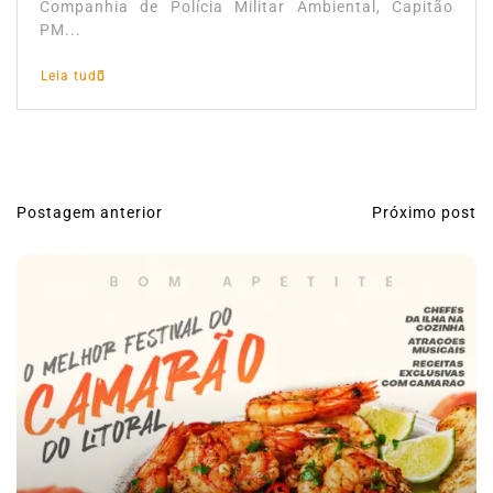
Companhia de Polícia Militar Ambiental, Capitão
PM...
Leia tudo
Postagem anterior
Próximo post
N
a
v
e
g
a
ç
ã