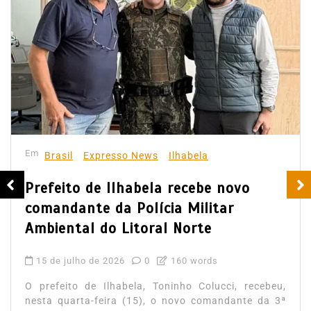
Em
Brasil
Expresso News
Ilhabela
Prefeito de Ilhabela recebe novo
comandante da Polícia Militar
Ambiental do Litoral Norte
15 de julho de 2026
0
160 words
O prefeito de Ilhabela, Toninho Colucci, recebeu,
nesta quarta-feira (15), o novo comandante da 3ª