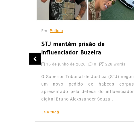
Em
Polícia
STJ mantém prisão de
influenciador Buzeira
tuba
16 de junho de 2026
0
228 words
pontas
O Superior Tribunal de Justiça (STJ) negou
um novo pedido de habeas corpus
apresentado pela defesa do influenciador
words
digital Bruno Alexssander Souza...
segue com
Leia tudo
ontra a
julho, uma