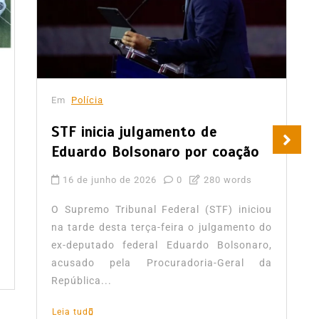
Em
Polícia
STF inicia julgamento de
Eduardo Bolsonaro por coação
16 de junho de 2026
0
280 words
O Supremo Tribunal Federal (STF) iniciou
na tarde desta terça-feira o julgamento do
ex-deputado federal Eduardo Bolsonaro,
acusado pela Procuradoria-Geral da
República...
Leia tudo