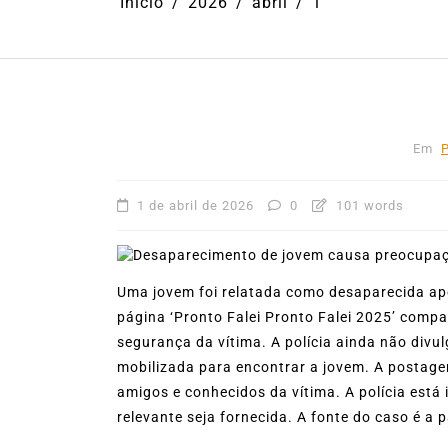
Início
2026
abril
1
Em
P
1 de abril de 2026
0
101 words
Uma jovem foi relatada como desaparecida a
página ‘Pronto Falei Pronto Falei 2025’ co
Em
Cultura
Ilhabela
Litoral Nort
segurança da vítima. A polícia ainda não div
Turismo
mobilizada para encontrar a jovem. A postage
amigos e conhecidos da vítima. A polícia está
31º Festival do Camarão
relevante seja fornecida. A fonte do caso é a 
movimenta Ilhabela dura