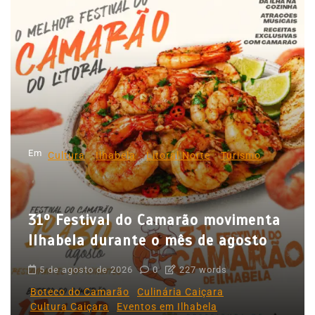
e
g
a
ç
ã
o
d
Em
e
Cultura
Ilhabela
Litoral Norte
Turismo
P
o
31º Festival do Camarão movimenta
s
Ilhabela durante o mês de agosto
t
5 de agosto de 2026
0
227 words
Boteco do Camarão
Culinária Caiçara
Cultura Caiçara
Eventos em Ilhabela