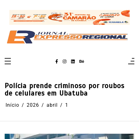
Pular
para
o
conteúdo
Polícia prende criminoso por roubos
de celulares em Ubatuba
Início
2026
abril
1