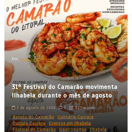
g
a
ç
ã
o
d
Em
e
Cultura
Ilhabela
Litoral Norte
Turismo
P
o
31º Festival do Camarão movimenta
s
Ilhabela durante o mês de agosto
t
5 de agosto de 2026
0
227 words
Boteco do Camarão
Culinária Caiçara
Cultura Caiçara
Eventos em Ilhabela
Festival do Camarão
Gastronomia
Ilhabela