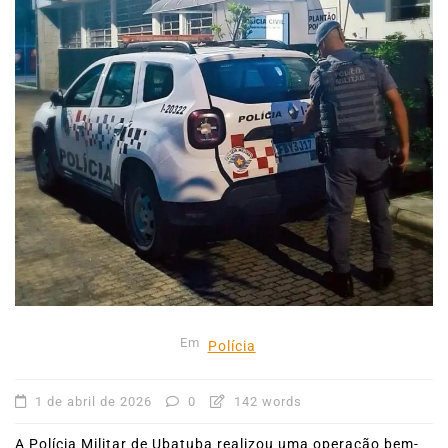
Em
Polícia
1 de abril de 2026
0
142 words
A Polícia Militar de Ubatuba realizou uma operação bem-