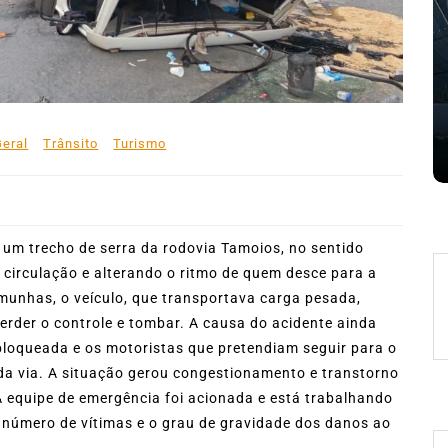
mês de agosto
 de
5 de agosto de 2026
0
227 words
e
Boteco do Camarão
Culinária Caiçara
Cultura Caiçara
Eventos em Ilhabela
Festival do Camarão
Gastronomia
Ilhabela
Litoral Norte
Turismo
Geral
Trânsito
Turismo
 words
um trecho de serra da rodovia Tamoios, no sentido
e circulação e alterando o ritmo de quem desce para a
emunhas, o veículo, que transportava carga pesada,
rder o controle e tombar. A causa do acidente ainda
 bloqueada e os motoristas que pretendiam seguir para o
 da via. A situação gerou congestionamento e transtorno
A equipe de emergência foi acionada e está trabalhando
 O número de vítimas e o grau de gravidade dos danos ao