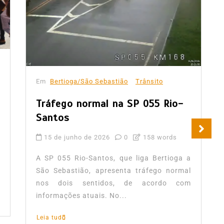
Em
Bertioga/São Sebastião
Trânsito
Tráfego normal na SP 055 Rio-
Santos
15 de junho de 2026
0
158 words
A SP 055 Rio-Santos, que liga Bertioga a
São Sebastião, apresenta tráfego normal
nos dois sentidos, de acordo com
informações atuais. No...
Leia tudo