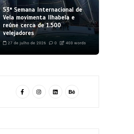
mês de a
53ª Semana Internacional de
5 de agost
Vela movimenta Ilhabela e
Boteco do C
reúne cerca de 1.500
Cultura Caiça
velejadores
Festival do 
Ilhabela
Lit
27 de julho de 2026
0
403 words