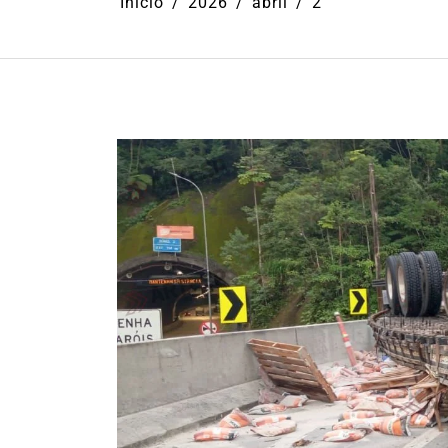
Início
2026
abril
2
Em
Ilhabela