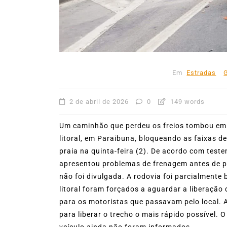
53ª Semana Internacional
Vela movimenta Ilhabela 
reúne cerca de 1.500
velejadores
Em
Estradas
27 de julho de 2026
0
403
2 de abril de 2026
0
149 words
Um caminhão que perdeu os freios tombou em 
litoral, em Paraibuna, bloqueando as faixas d
praia na quinta-feira (2). De acordo com test
apresentou problemas de frenagem antes de pe
não foi divulgada. A rodovia foi parcialmente
litoral foram forçados a aguardar a liberação
para os motoristas que passavam pelo local. 
para liberar o trecho o mais rápido possível.
veículo ainda não foram informados.