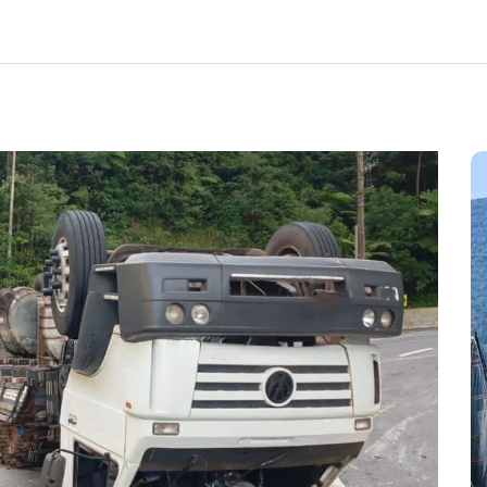
Em
Cultura
Ilhabela
Litoral Norte
Turismo
31º Festival do Camarão
movimenta Ilhabela durante o