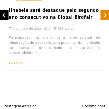
Ilhabela será destaque pelo segundo
ano consecutivo na Global Birdfair
9 de julho de 2026
0
558 words
Participação na maior feira internacional de
observação de aves reforça a presença do município
no mercado de turismo de natureza e
sustentabilidade...
Leia tudo
Postagem anterior
Próximo post
N