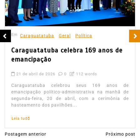
Em
Caraguatatuba
Geral
Política
Caraguatatuba celebra 169 anos de
emancipação
21 de abril de 2026
0
112 words
Caraguatatuba celebrou seus 169 anos de
emancipação político-administrativa na manhã de
segunda-feira, 20 de abril, com a cerimônia de
hasteamento dos pavilhões...
Leia tudo
Postagem anterior
Próximo post
N