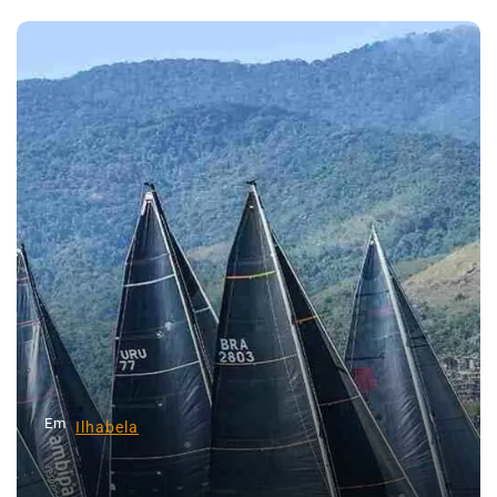
a
v
e
g
a
ç
ã
o
d
e
P
o
Em
Ilhabela
s
t