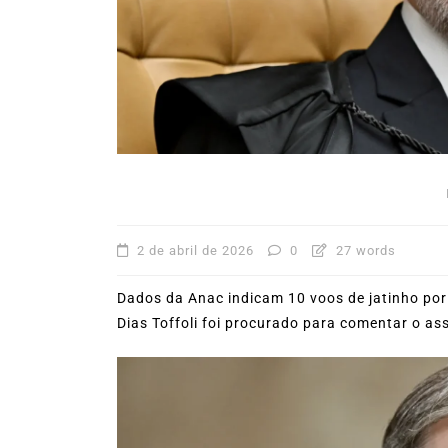
31º Festival do Camarão
movimenta Ilhabela dura
mês de agosto
5 de agosto de 2026
0
227
Boteco do Camarão
Culinária Caiç
Cultura Caiçara
Eventos em Ilhabe
Festival do Camarão
Gastronomia
Ilhabela
Litoral Norte
Turismo
2 de abril de 2026
0
27 words
Dados da Anac indicam 10 voos de jatinho por
Dias Toffoli foi procurado para comentar o a