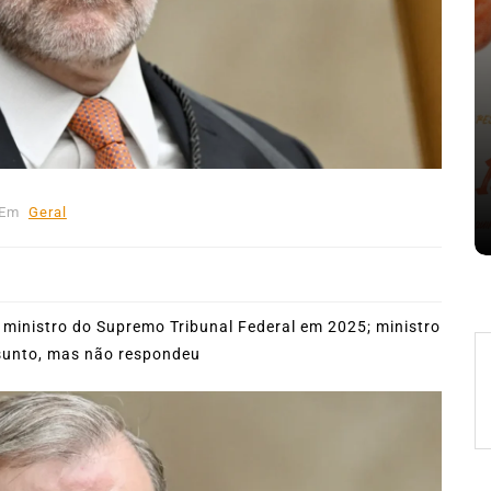
nte o
Em
Expresso News
 words
Ilhabela divulga grupos e
ara
primeiros jogos do Campeonato
la
Municipal de Futebol
Em
Geral
6 de agosto de 2026
0
478 words
 ministro do Supremo Tribunal Federal em 2025; ministro
ssunto, mas não respondeu