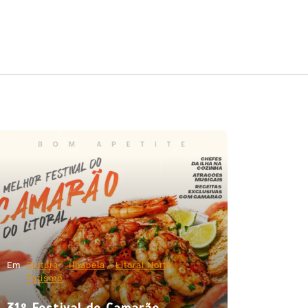
Em
Cultura
Ilhabela
Litoral Norte
Turismo